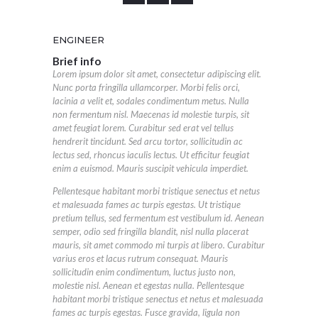
ENGINEER
Brief info
Lorem ipsum dolor sit amet, consectetur adipiscing elit.
Nunc porta fringilla ullamcorper. Morbi felis orci,
lacinia a velit et, sodales condimentum metus. Nulla
non fermentum nisl. Maecenas id molestie turpis, sit
amet feugiat lorem. Curabitur sed erat vel tellus
hendrerit tincidunt. Sed arcu tortor, sollicitudin ac
lectus sed, rhoncus iaculis lectus. Ut efficitur feugiat
enim a euismod. Mauris suscipit vehicula imperdiet.
Pellentesque habitant morbi tristique senectus et netus
et malesuada fames ac turpis egestas. Ut tristique
pretium tellus, sed fermentum est vestibulum id. Aenean
semper, odio sed fringilla blandit, nisl nulla placerat
mauris, sit amet commodo mi turpis at libero. Curabitur
varius eros et lacus rutrum consequat. Mauris
sollicitudin enim condimentum, luctus justo non,
molestie nisl. Aenean et egestas nulla. Pellentesque
habitant morbi tristique senectus et netus et malesuada
fames ac turpis egestas. Fusce gravida, ligula non