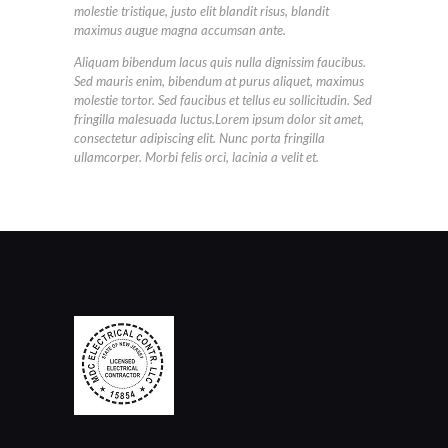
molestie tristique, justo elit blandit risus, blandit
maximus augue magna accumsan ante.
Aliquam bibendum lacus quis nulla dignissim faucibus.
Sed mauris enim, bibendum at purus aliquet, maximus
molestie tortor. Sed faucibus et tellus eu sollicitudin. Sed
fringilla malesuada luctus.Lorem ipsum dolor sit amet,
consectetur adipiscing elit. Nunc porta fringilla
ullamcorper. Morbi felis orci, lacinia a velit et.