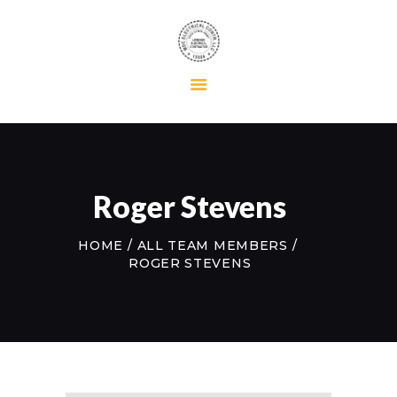
HOME
RESIDENTIAL
COMMERCIAL
MAINTENANCE
Roger Stevens
ABOUT US
CONTACT US
HOME
ALL TEAM MEMBERS
ROGER STEVENS