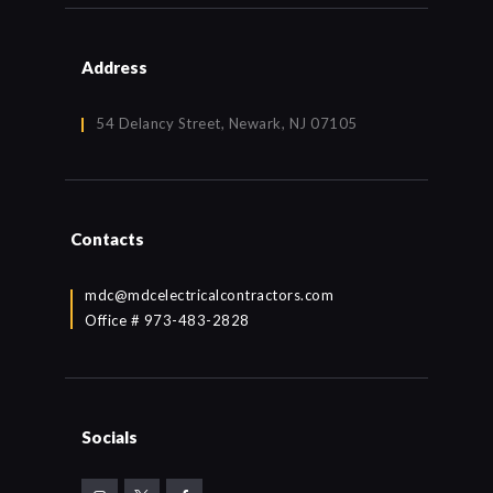
Address
54 Delancy Street, Newark, NJ 07105
Contacts
mdc@mdcelectricalcontractors.com
Office # 973-483-2828
Socials