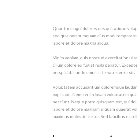
Quuntur magni dolores eos qui ratione volupt
sed quia non numquam eius modi tempora inci
labore et dolore magna aliqua.
Minim veniam, quis nostrud exercitation ullam
cillum dolore eu fugiat nulla pariatur. Except
perspiciatis unde omnis iste natus error sit.
Voluptatem accusantium doloremque laudantiu
explicabo. Nemo enim ipsam voluptatem quia 
nesciunt. Neque porro quisquam est, qui dol
labore et dolore magnam aliquam quaerat vol
maximus molestie tortor. Sed faucibus et tellu