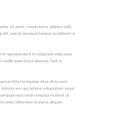
or sit amet, consectetur, adipisci velit,
 elit, sed do eiusmod tempor incididunt ut
 in reprehenderit in voluptate velit esse
nt mollit anim id est laborum. Sed ut
asi architecto beatae vitae dicta sunt
 dolores eos qui ratione voluptatem sequi
n numquam eius modi tempora incidunt ut
is enim, bibendum at purus aliquet,