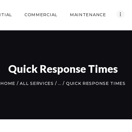
HOME
NTIAL
COMMERCIAL
MAINTENANCE
RESIDENTIAL
COMMERCIAL
MAINTENANCE
ABOUT US
Quick Response Times
CONTACT US
HOME
ALL SERVICES
...
QUICK RESPONSE TIMES