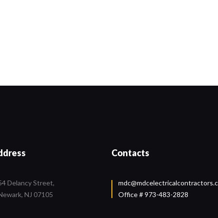
ddress
Contacts
54 Delancy Street,
mdc@mdcelectricalcontractors.
Newark, NJ 07105
Office # 973-483-2828