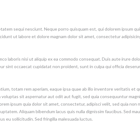
atem sequi nesciunt. Neque porro quisquam est, qui dolorem ipsum quiaol
dunt ut labore et dolore magnam dolor sit amet, consectetur adipisicing
co laboris nisi ut aliquip ex ea commodo consequat. Duis aute irure dolor
eur sint occaecat cupidatat non proident, sunt in culpa qui officia deseru
m, totam rem aperiam, eaque ipsa quae ab illo inventore veritatis et qu
voluptas sit aspernatur aut odit aut fugit, sed quia consequuntur magni
orem ipsum quia dolor sit amet, consectetur, adipisci velit, sed quia no
uptatem. Aliquam bibendum lacus quis nulla dignissim faucibus. Sed maur
s eu sollicitudin. Sed fringilla malesuada luctus.